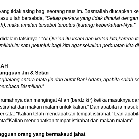
ang tidak asing bagi seorang muslim. Basmallah diucapkan ke
Rasulullah bersabda,
“Setiap perkara yang tidak dimulai dengan 
ah), maka amalan tersebut terputus (kurang) keberkahan-Nya.”
idalam tafsirnya :
“Al-Qur’an itu Imam dan ikutan kita,karena i
smillah.Itu satu petunjuk bagi kita agar sekalian perbuatan kit
LAH
 gangguan Jin & Setan
nghalang antara mata jin dan aurat Bani Adam, apabila salah 
membaca Bismillah.”
rumahnya dan mengingat Allah (berdzikir) ketika masuknya da
 istirahat dan makan malam untuk kalian.” Dan apabila ia masuk
rkata: “Kalian telah mendapatkan tempat istirahat.” Dan apabil
ata:”Kalian mendapatkan tempat istirahat dan makan malam”
angguan orang yang bermaksud jahat