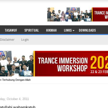
TASAWUF
SPIRITUAL
HIKMAH
LINKS
DOWNLOADS
Disclaimer
Login
»
Terhubung Dengan Allah
day, October 4, 2011
ullahi wabarokatuh....