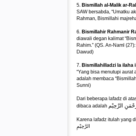
5.
Bismillah al-Malik ar-
SAW bersabda, “Umatku akan
Rahman, Bismillahi majreha
6.
Bismillahir Rahmanir R
diawali degan kalimat “Bism
Rahim.” (QS. An-Naml (27):
Dawud)
7.
Bismillahilladzi la ilaha 
“Yang bisa menutupi aurat
adalah membaca “Bismillahil
Sunni)
Dari beberapa lafadz di at
حْمَنِ الرَّحِيْم
dibaca adalah
Karena lafadz itulah yang dipilih oleh Allah s
الرَّحِيْمِ