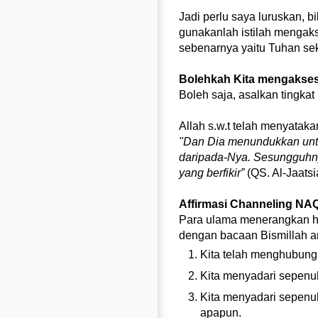
Jadi perlu saya luruskan, 
gunakanlah istilah mengak
sebenarnya yaitu Tuhan sek
Bolehkah Kita mengakses
Boleh saja, asalkan tingkat
Allah s.w.t telah menyatak
"Dan Dia menundukkan untu
daripada-Nya. Sesungguhny
yang berfikir”
(QS. Al-Jaatsi
Affirmasi Channeling N
Para ulama menerangkan hi
dengan bacaan Bismillah ar
Kita telah menghubungk
Kita menyadari sepenuh
Kita menyadari sepenuh
apapun.