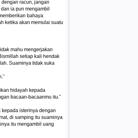
h dengan racun, jangan
 dan ia pun mengambil
k memberikan bahaya
h ketika akan memulai suatu
 tidak mahu mengerjakan
smillah setiap kali hendak
lah. Suaminya tidak suka
h."
rikan hidayah kepada
engan bacaan-bacaanmu itu."
 kepada isterinya dengan
amat, di samping itu suaminya
minya itu mengambil uang
.