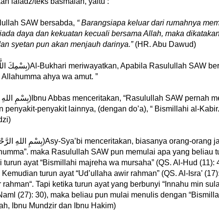
n lafadz/teks basmalah, yaitu :
بس)Rasulullah SAW bersabda,
“ Barangsiapa keluar dari rumahnya mem
tiada daya dan kekuatan kecuali bersama Allah, maka dikataka
 dan syetan pun akan menjauh darinya.”
(HR. Abu Dawud)
a Allahumma ahya wa amut. ”
enyakit-penyakit lainnya, (dengan do’a), “ Bismillahi al-Kabir.
dzi)
ahumma”. maka Rasulullah SAW pun memulai apa yang beliau t
turun ayat “Bismillahi majreha wa mursaha” (QS. Al-Hud (11): 
 Kemudian turun ayat “Ud’ullaha awir rahman” (QS. Al-Isra’ (17)
 rahman“. Tapi ketika turun ayat yang berbunyi “Innahu min sul
ml (27): 30), maka beliau pun mulai menulis dengan “Bismilla
ah, Ibnu Mundzir dan Ibnu Hakim)