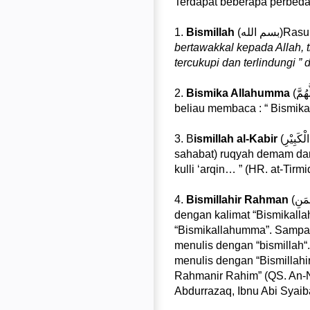
Terdapat beberapa perbedaa
1.
Bismillah
(م الله
bertawakkal kepada Allah, 
tercukupi dan terlindungi ”
2.
Bismika Allahumma
(بِسْمِكَ اللَّهُمَّ)Al-Bukhari meriwayatkan, Apabila Rasulullah SAW berbaring di tempat tidurnya,
beliau membaca : “ Bismik
3. B
ismillah al-Kabir
(بِسْمِ اللهِ الْكَبِيْرِ)Ibnu Abbas menceritakan, “Rasulullah SAW pernah mengajari mereka (para
sahabat) ruqyah demam dan p
kulli ‘arqin… ” (HR. at-Tirmi
4.
Bismillahir Rahman
(بِسْمِ اللهِ الرَّحْمَنِ)Asy-Sya’bi menceritakan, biasanya orang-orang jahiliyah mulai menulis (surat)
dengan kalimat “Bismikall
“Bismikallahumma”. Sampai 
menulis dengan “bismillah“.
menulis dengan “Bismillahir
Rahmanir Rahim” (QS. An-Na
Abdurrazaq, Ibnu Abi Syaib