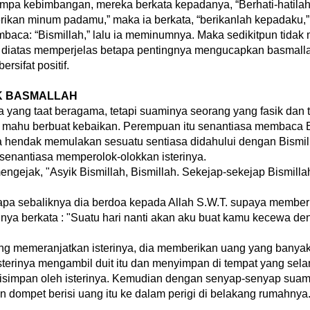
rtimpa kebimbangan, mereka berkata kepadanya, “Berhati-hatila
ikan minum padamu,” maka ia berkata, “berikanlah kepadaku,”
aca: “Bismillah,” lalu ia meminumnya. Maka sedikitpun tida
t diatas memperjelas betapa pentingnya mengucapkan basmalla
rsifat positif.
IK BASMALLAH
 yang taat beragama, tetapi suaminya seorang yang fasik dan
 mahu berbuat kebaikan. Perempuan itu senantiasa membaca Bi
ia hendak memulakan sesuatu sentiasa didahului dengan Bismil
 senantiasa memperolok-olokkan isterinya.
ngejak, "Asyik Bismillah, Bismillah. Sekejap-sekejap Bismilla
a-apa sebaliknya dia berdoa kepada Allah S.W.T. supaya membe
nya berkata : "Suatu hari nanti akan aku buat kamu kecewa d
g memeranjatkan isterinya, dia memberikan uang yang banyak
 Isterinya mengambil duit itu dan menyimpan di tempat yang sel
 disimpan oleh isterinya. Kemudian dengan senyap-senyap sua
dompet berisi uang itu ke dalam perigi di belakang rumahnya