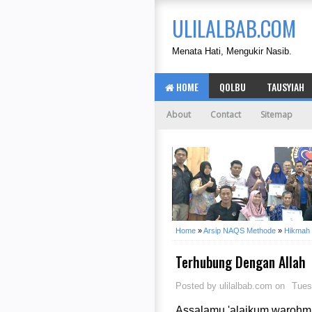
ULILALBAB.COM
Menata Hati, Mengukir Nasib.
HOME
QOLBU
TAUSYIAH
About
Contact
Sitemap
Home
»
Arsip NAQS Methode
»
Hikmah
Terhubung Dengan Allah
Posted by
ulilalbab.com
on
Tues
Assalamu 'alaikum warohmat