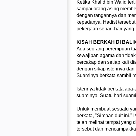
Ketika Khalid bin Walid te
sampai orang asing member
dengan tangannya dan memb
kepadanya. Hadist tersebu
pekerjaan sehari-hari yang be
KISAH BERKAH DI BAL
Ada seorang perempuan tua
kewajipan agama dan tidak
bercakap dan setiap kali d
dengan sikap isterinya dan
Suaminya berkata sambil me
Isterinya tidak berkata ap
suaminya. Suatu hari suami
Untuk membuat sesuatu yan
berkata, "Simpan duit ini."
telah melihat tempat yang
tersebut dan mencampakkan 