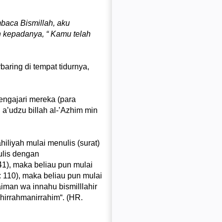
baca Bismillah, aku
n kepadanya, “ Kamu telah
 a’udzu billah al-’Azhim min
ulis dengan
41), maka beliau pun mulai
: 110), maka beliau pun mulai
aiman wa innahu bismilllahir
hirrahmanirrahim“. (HR.