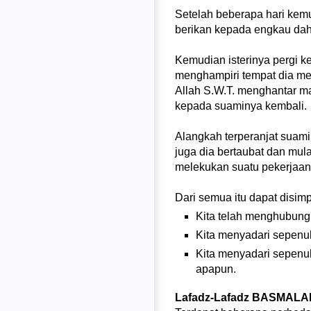
Setelah beberapa hari kemu
berikan kepada engkau dah
Kemudian isterinya pergi k
menghampiri tempat dia me
Allah S.W.T. menghantar ma
kepada suaminya kembali.
Alangkah terperanjat suami
juga dia bertaubat dan mul
melekukan suatu pekerjaan
Dari semua itu dapat disim
Kita telah menghubungk
Kita menyadari sepenuh
Kita menyadari sepenuh
apapun.
Lafadz-Lafadz BASMALA