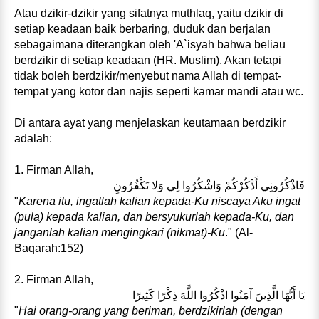
Atau dzikir-dzikir yang sifatnya muthlaq, yaitu dzikir di
setiap keadaan baik berbaring, duduk dan berjalan
sebagaimana diterangkan oleh 'A`isyah bahwa beliau
berdzikir di setiap keadaan (HR. Muslim). Akan tetapi
tidak boleh berdzikir/menyebut nama Allah di tempat-
tempat yang kotor dan najis seperti kamar mandi atau wc.
Di antara ayat yang menjelaskan keutamaan berdzikir
adalah:
1. Firman Allah,
فَاذْكُرُونِي أَذْكُرْكُمْ وَاشْكُرُوا لِي وَلا تَكْفُرُونِ
"
Karena itu, ingatlah kalian kepada-Ku niscaya Aku ingat
(pula) kepada kalian, dan bersyukurlah kepada-Ku, dan
janganlah kalian mengingkari (nikmat)-Ku
." (Al-
Baqarah:152)
2. Firman Allah,
يَا أَيُّهَا الَّذِينَ آمَنُوا اذْكُرُوا اللَّهَ ذِكْرًا كَثِيرًا
"
Hai orang-orang yang beriman, berdzikirlah (dengan