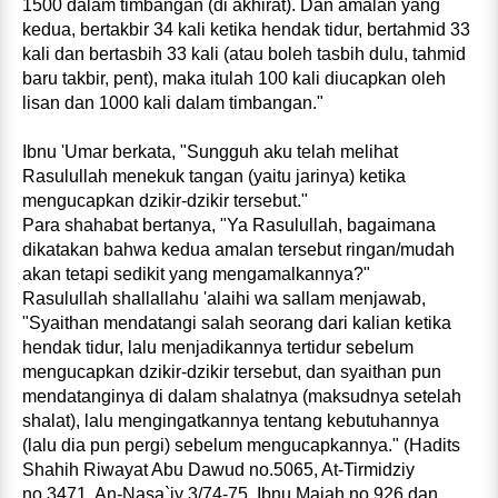
1500 dalam timbangan (di akhirat). Dan amalan yang
kedua, bertakbir 34 kali ketika hendak tidur, bertahmid 33
kali dan bertasbih 33 kali (atau boleh tasbih dulu, tahmid
baru takbir, pent), maka itulah 100 kali diucapkan oleh
lisan dan 1000 kali dalam timbangan."
Ibnu 'Umar berkata, "Sungguh aku telah melihat
Rasulullah menekuk tangan (yaitu jarinya) ketika
mengucapkan dzikir-dzikir tersebut."
Para shahabat bertanya, "Ya Rasulullah, bagaimana
dikatakan bahwa kedua amalan tersebut ringan/mudah
akan tetapi sedikit yang mengamalkannya?"
Rasulullah shallallahu 'alaihi wa sallam menjawab,
"Syaithan mendatangi salah seorang dari kalian ketika
hendak tidur, lalu menjadikannya tertidur sebelum
mengucapkan dzikir-dzikir tersebut, dan syaithan pun
mendatanginya di dalam shalatnya (maksudnya setelah
shalat), lalu mengingatkannya tentang kebutuhannya
(lalu dia pun pergi) sebelum mengucapkannya." (Hadits
Shahih Riwayat Abu Dawud no.5065, At-Tirmidziy
no.3471, An-Nasa`iy 3/74-75, Ibnu Majah no.926 dan