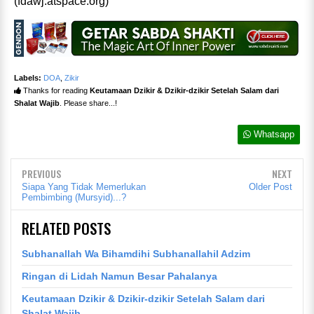
(fdawj.atspace.org)
Labels:
DOA
,
Zikir
Thanks for reading
Keutamaan Dzikir & Dzikir-dzikir Setelah Salam dari
Shalat Wajib
. Please share...!
Whatsapp
PREVIOUS
NEXT
Siapa Yang Tidak Memerlukan
Older Post
Pembimbing (Mursyid)...?
RELATED POSTS
Subhanallah Wa Bihamdihi Subhanallahil Adzim
Ringan di Lidah Namun Besar Pahalanya
Keutamaan Dzikir & Dzikir-dzikir Setelah Salam dari
Shalat Wajib