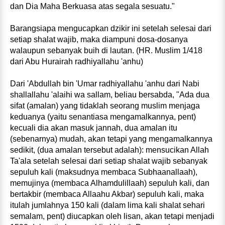
dan Dia Maha Berkuasa atas segala sesuatu."
Barangsiapa mengucapkan dzikir ini setelah selesai dari
setiap shalat wajib, maka diampuni dosa-dosanya
walaupun sebanyak buih di lautan. (HR. Muslim 1/418
dari Abu Hurairah radhiyallahu 'anhu)
Dari 'Abdullah bin 'Umar radhiyallahu 'anhu dari Nabi
shallallahu 'alaihi wa sallam, beliau bersabda, "Ada dua
sifat (amalan) yang tidaklah seorang muslim menjaga
keduanya (yaitu senantiasa mengamalkannya, pent)
kecuali dia akan masuk jannah, dua amalan itu
(sebenarnya) mudah, akan tetapi yang mengamalkannya
sedikit, (dua amalan tersebut adalah): mensucikan Allah
Ta'ala setelah selesai dari setiap shalat wajib sebanyak
sepuluh kali (maksudnya membaca Subhaanallaah),
memujinya (membaca Alhamdulillaah) sepuluh kali, dan
bertakbir (membaca Allaahu Akbar) sepuluh kali, maka
itulah jumlahnya 150 kali (dalam lima kali shalat sehari
semalam, pent) diucapkan oleh lisan, akan tetapi menjadi