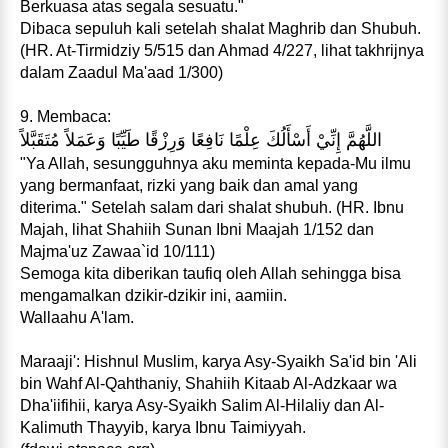
Berkuasa atas segala sesuatu."
Dibaca sepuluh kali setelah shalat Maghrib dan Shubuh.
(HR. At-Tirmidziy 5/515 dan Ahmad 4/227, lihat takhrijnya
dalam Zaadul Ma'aad 1/300)
9. Membaca:
اللَّهُمَّ إِنِّيْ أَسْأَلُكَ عِلْمًا نَافِعًا وَرِزْقًا طَيِّبًا وَعَمَلاً مُتَقَبَّلاً
"Ya Allah, sesungguhnya aku meminta kepada-Mu ilmu
yang bermanfaat, rizki yang baik dan amal yang
diterima." Setelah salam dari shalat shubuh. (HR. Ibnu
Majah, lihat Shahiih Sunan Ibni Maajah 1/152 dan
Majma'uz Zawaa`id 10/111)
Semoga kita diberikan taufiq oleh Allah sehingga bisa
mengamalkan dzikir-dzikir ini, aamiin.
Wallaahu A'lam.
Maraaji': Hishnul Muslim, karya Asy-Syaikh Sa'id bin 'Ali
bin Wahf Al-Qahthaniy, Shahiih Kitaab Al-Adzkaar wa
Dha'iifihii, karya Asy-Syaikh Salim Al-Hilaliy dan Al-
Kalimuth Thayyib, karya Ibnu Taimiyyah.