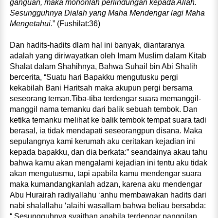
ganguan, maka mohonlah perlindungan kepada Allah.
Sesungguhnya Dialah yang Maha Mendengar lagi Maha
Mengetahui
.” (Fushilat:36)
Dan hadits-hadits dlam hal ini banyak, diantaranya
adalah yang diriwayatkan oleh Imam Muslim dalam Kitab
Shalat dalam Shahihnya, Bahwa Suhail bin Abi Shalih
bercerita, “Suatu hari Bapakku mengutusku pergi
kekabilah Bani Haritsah maka akupun pergi bersama
seseorang teman.Tiba-tiba terdengar suara memanggil-
manggil nama temanku dari balik sebuah tembok. Dan
ketika temanku melihat ke balik tembok tempat suara tadi
berasal, ia tidak mendapati seseorangpun disana. Maka
sepulangnya kami kerumah aku ceritakan kejadian ini
kepada bapakku, dan dia berkata:” seandainya akau tahu
bahwa kamu akan mengalami kejadian ini tentu aku tidak
akan mengutusmu, tapi apabila kamu mendengar suara
maka kumandangkanlah adzan, karena aku mendengar
Abu Hurairah radiyallahu ‘anhu membawakan hadits dari
nabi shalallahu ‘alaihi wasallam bahwa beliau bersabda:
“ Sesungguhnya syaithan apabila terdengar panggilan