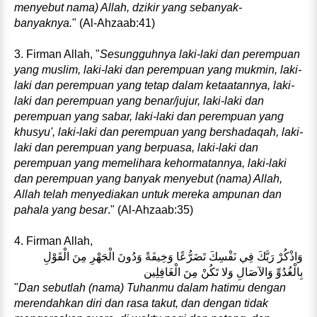
menyebut nama) Allah, dzikir yang sebanyak-
banyaknya.
" (Al-Ahzaab:41)
3. Firman Allah, "
Sesungguhnya laki-laki dan perempuan
yang muslim, laki-laki dan perempuan yang mukmin, laki-
laki dan perempuan yang tetap dalam ketaatannya, laki-
laki dan perempuan yang benar/jujur, laki-laki dan
perempuan yang sabar, laki-laki dan perempuan yang
khusyu', laki-laki dan perempuan yang bershadaqah, laki-
laki dan perempuan yang berpuasa, laki-laki dan
perempuan yang memelihara kehormatannya, laki-laki
dan perempuan yang banyak menyebut (nama) Allah,
Allah telah menyediakan untuk mereka ampunan dan
pahala yang besar
." (Al-Ahzaab:35)
4. Firman Allah,
وَاذْكُرْ رَبَّكَ فِي نَفْسِكَ تَضَرُّعًا وَخِيفَةً وَدُونَ الْجَهْرِ مِنَ الْقَوْلِ
بِالْغُدُوِّ وَالآصَالِ وَلا تَكُنْ مِنَ الْغَافِلِين
"
Dan sebutlah (nama) Tuhanmu dalam hatimu dengan
merendahkan diri dan rasa takut, dan dengan tidak