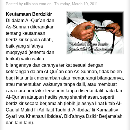
Posted by
ulilalbab.com
on
Thursday, March 10, 2011
Keutamaan Berdzikir
Di dalam Al-Qur`an dan
As-Sunnah diterangkan
tentang keutamaan
berdzikir kepada Allah,
baik yang sifatnya
muqayyad (tertentu dan
terikat) yaitu waktu,
bilangannya dan caranya terikat sesuai dengan
keterangan dalam Al-Qur`an dan As-Sunnah, tidak boleh
bagi kita untuk menambah atau mengurangi bilangannya,
atau menentukan waktunya tanpa dalil, atau membuat
cara-cara berdzikir tersendiri tanpa disertai dalil baik dari
Al-Qur`an ataupun hadits yang shahih/hasan, seperti
berdzikir secara berjama'ah (lebih jelasnya lihat kitab Al-
Qaulul Mufiid fii Adillatit Tauhiid, Al-Ibdaa' fii Kamaalisy
Syar'i wa Khatharul Ibtidaa', Bid'ahnya Dzikir Berjama'ah,
dan lain-lain).