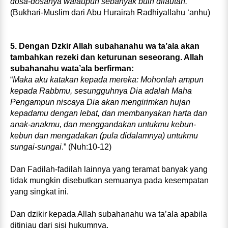
dosa-dosanya walaupun sebanyak buih dilautan.”
(Bukhari-Muslim dari Abu Hurairah Radhiyallahu ‘anhu)
5. Dengan Dzkir Allah subahanahu wa ta’ala akan
tambahkan rezeki dan keturunan seseorang. Allah
subahanahu wata’ala berfirman:
“
Maka aku katakan kepada mereka: Mohonlah ampun
kepada Rabbmu, sesungguhnya Dia adalah Maha
Pengampun niscaya Dia akan mengirimkan hujan
kepadamu dengan lebat, dan membanyakan harta dan
anak-anakmu, dan menggandakan untukmu kebun-
kebun dan mengadakan (pula didalamnya) untukmu
sungai-sungai
.” (Nuh:10-12)
Dan Fadilah-fadilah lainnya yang teramat banyak yang
tidak mungkin disebutkan semuanya pada kesempatan
yang singkat ini.
Dan dzikir kepada Allah subahanahu wa ta’ala apabila
ditinjau dari sisi hukumnya,