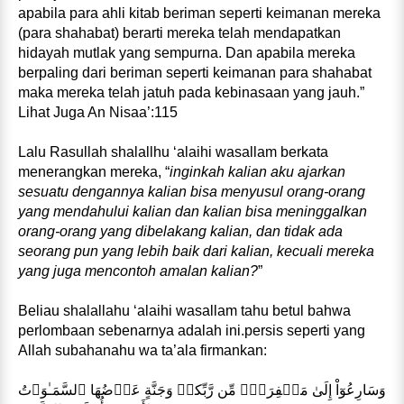
apabila para ahli kitab beriman seperti keimanan mereka
(para shahabat) berarti mereka telah mendapatkan
hidayah mutlak yang sempurna. Dan apabila mereka
berpaling dari beriman seperti keimanan para shahabat
maka mereka telah jatuh pada kebinasaan yang jauh.”
Lihat Juga An Nisaa’:115
Lalu Rasullah shalallhu ‘alaihi wasallam berkata
menerangkan mereka, “
inginkah kalian aku ajarkan
sesuatu dengannya kalian bisa menyusul orang-orang
yang mendahului kalian dan kalian bisa meninggalkan
orang-orang yang dibelakang kalian, dan tidak ada
seorang pun yang lebih baik dari kalian, kecuali mereka
yang juga mencontoh amalan kalian?
”
Beliau shalallahu ‘alaihi wasallam tahu betul bahwa
perlombaan sebenarnya adalah ini.persis seperti yang
Allah subahanahu wa ta’ala firmankan:
وَسَارِعُوٓاْ إِلَىٰ مَغۡفِرَةٍ۬ مِّن رَّبِّكمۡ وَجَنَّةٍ عَرۡضُهَا ٱلسَّمَـٰوَٲتُ