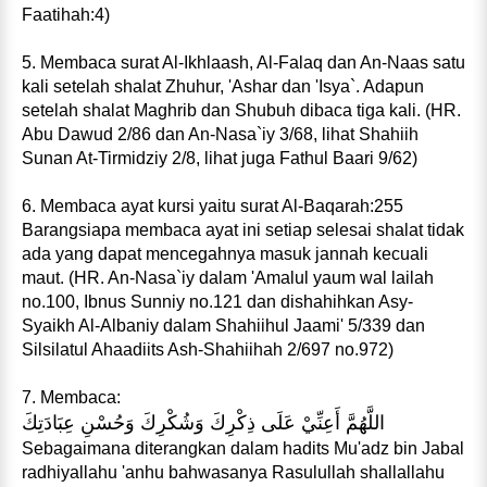
Faatihah:4)
5. Membaca surat Al-Ikhlaash, Al-Falaq dan An-Naas satu
kali setelah shalat Zhuhur, 'Ashar dan 'Isya`. Adapun
setelah shalat Maghrib dan Shubuh dibaca tiga kali. (HR.
Abu Dawud 2/86 dan An-Nasa`iy 3/68, lihat Shahiih
Sunan At-Tirmidziy 2/8, lihat juga Fathul Baari 9/62)
6. Membaca ayat kursi yaitu surat Al-Baqarah:255
Barangsiapa membaca ayat ini setiap selesai shalat tidak
ada yang dapat mencegahnya masuk jannah kecuali
maut. (HR. An-Nasa`iy dalam 'Amalul yaum wal lailah
no.100, Ibnus Sunniy no.121 dan dishahihkan Asy-
Syaikh Al-Albaniy dalam Shahiihul Jaami' 5/339 dan
Silsilatul Ahaadiits Ash-Shahiihah 2/697 no.972)
7. Membaca:
اللَّهُمَّ أَعِنِّيْ عَلَى ذِكْرِكَ وَشُكْرِكَ وَحُسْنِ عِبَادَتِكَ
Sebagaimana diterangkan dalam hadits Mu'adz bin Jabal
radhiyallahu 'anhu bahwasanya Rasulullah shallallahu