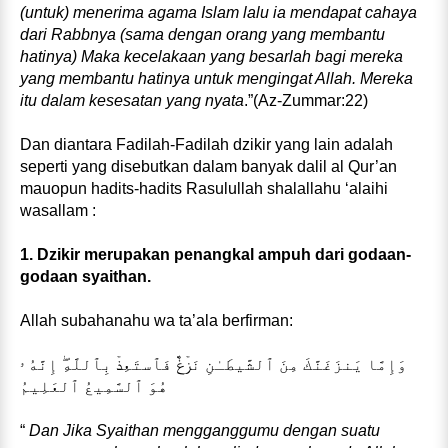
(untuk) menerima agama Islam lalu ia mendapat cahaya
dari Rabbnya (sama dengan orang yang membantu
hatinya) Maka kecelakaan yang besarlah bagi mereka
yang membantu hatinya untuk mengingat Allah. Mereka
itu dalam kesesatan yang nyata
.”(Az-Zummar:22)
Dan diantara Fadilah-Fadilah dzikir yang lain adalah
seperti yang disebutkan dalam banyak dalil al Qur’an
mauopun hadits-hadits Rasulullah shalallahu ‘alaihi
wasallam :
1. Dzikir merupakan penangkal ampuh dari godaan-
godaan syaithan.
Allah subahanahu wa ta’ala berfirman:
وَإِمَّا يَنزَغَنَّكَ مِنَ ٱلشَّيطَـٰنِ نَزۡغٌ۬ فَٱستَعِذۡ بِٱللَّهِ‌ۖ إِنَّهُ ۥ
هُوَ ٱلسَّمِيعُ ٱلعَلِيمُ
“
Dan Jika Syaithan mengganggumu dengan suatu