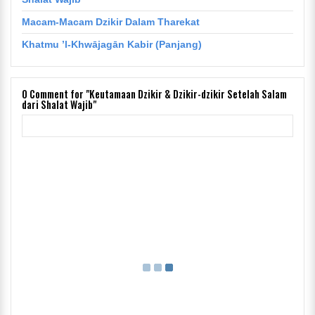
Macam-Macam Dzikir Dalam Tharekat
Khatmu ’l-Khwājagān Kabir (Panjang)
0
Comment for "Keutamaan Dzikir & Dzikir-dzikir Setelah Salam
dari Shalat Wajib"