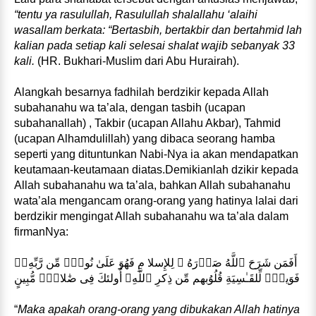
“tentu ya rasulullah, Rasulullah shalallahu ‘alaihi
wasallam berkata: “Bertasbih, bertakbir dan bertahmid lah
kalian pada setiap kali selesai shalat wajib sebanyak 33
kali.
(HR. Bukhari-Muslim dari Abu Hurairah).
Alangkah besarnya fadhilah berdzikir kepada Allah
subahanahu wa ta’ala, dengan tasbih (ucapan
subahanallah) , Takbir (ucapan Allahu Akbar), Tahmid
(ucapan Alhamdulillah) yang dibaca seorang hamba
seperti yang dituntunkan Nabi-Nya ia akan mendapatkan
keutamaan-keutamaan diatas.Demikianlah dzikir kepada
Allah subahanahu wa ta’ala, bahkan Allah subahanahu
wata’ala mengancam orang-orang yang hatinya lalai dari
berdzikir mengingat Allah subahanahu wa ta’ala dalam
firmanNya:
أَفَمَن شَرَحَ ٱللَّهُ صَدۡرَهُ ۥ لِلإِسلا مِ فَهُوَ عَلَىٰ نُورٍ۬ مِّن رَّبِّهِۦ‌ۚ
فَوَيلٌ۬ لِّلقَـٰسِيَةِ قُلُوُبهم مِّن ذِكرِ ٱللَّهِ‌ۚ أُولئكَ فِى ضَٰلالٍ۬ مُّبِينٍ
“
Maka apakah orang-orang yang dibukakan Allah hatinya