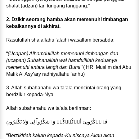
shalat (adzan) lari tungang langgang.”
2. Dzikir seorang hamba akan memenuhi timbangan
kebaikannya di akhirat.
Rasulullah shalallahu ‘alaihi wasallam bersabda:
“
(Ucapan) Alhamdulillah memenuhi timbangan dan
(ucapan) Subahanallah wal hamdulillah keduanya
memenuhi antara langit dan Bumi
.”( HR. Muslim dari Abu
Malik Al Asy’ary radhiyallahu ‘anhu)
3. Allah subahanahu wa ta’ala mencintai orang yang
berdzikir kepada-Nya.
Allah subahanahu wa ta’ala berfirman:
فَٱذۡكُرُونِىٓ أَذۡكُرۡكُمۡ وَٱشكُرُواْ لِى وَلا تَكُفرُونِ
“
Berzikirlah kalian kepada-Ku niscaya Akau akan