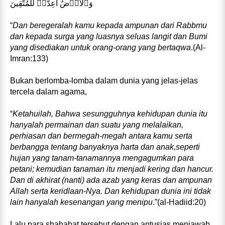
وَٱلأَرۡضُ أُعِدَّتۡ للمُتَّقِينَ
“
Dan beregeralah kamu kepada ampunan dari Rabbmu
dan kepada surga yang luasnya seluas langit dan Bumi
yang disediakan untuk orang-orang yang bertaqwa
.(Al-
Imran:133)
Bukan berlomba-lomba dalam dunia yang jelas-jelas
tercela dalam agama,
“
Ketahuilah, Bahwa sesungguhnya kehidupan dunia itu
hanyalah permainan dan suatu yang melalaikan,
perhiasan dan bermegah-megah antara kamu serta
berbangga tentang banyaknya harta dan anak,seperti
hujan yang tanam-tanamannya mengagumkan para
petani; kemudian tanaman itu menjadi kering dan hancur.
Dan di akhirat (nanti) ada azab yang keras dan ampunan
Allah serta keridlaan-Nya. Dan kehidupan dunia ini tidak
lain hanyalah kesenangan yang menipu
.”(al-Hadiid:20)
Lalu para shahabat tersebut dengan antusias menjawab,