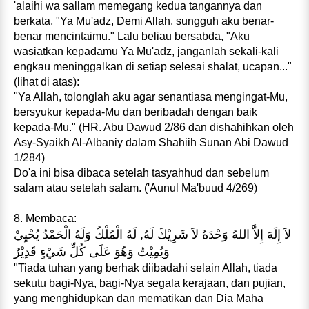
'alaihi wa sallam memegang kedua tangannya dan
berkata, "Ya Mu'adz, Demi Allah, sungguh aku benar-
benar mencintaimu." Lalu beliau bersabda, "Aku
wasiatkan kepadamu Ya Mu'adz, janganlah sekali-kali
engkau meninggalkan di setiap selesai shalat, ucapan..."
(lihat di atas):
"Ya Allah, tolonglah aku agar senantiasa mengingat-Mu,
bersyukur kepada-Mu dan beribadah dengan baik
kepada-Mu." (HR. Abu Dawud 2/86 dan dishahihkan oleh
Asy-Syaikh Al-Albaniy dalam Shahiih Sunan Abi Dawud
1/284)
Do'a ini bisa dibaca setelah tasyahhud dan sebelum
salam atau setelah salam. ('Aunul Ma'buud 4/269)
8. Membaca:
لاَ إِلَهَ إِلاَّ اللهُ وَحْدَهُ لاَ شَرِيْكَ لَهُ, لَهُ الْمُلْكُ وَلَهُ الْحَمْدُ يُحْيِيْ
وَيُمِيْتُ وَهُوَ عَلَى كُلِّ شَيْءٍ قَدِيْرٌ
"Tiada tuhan yang berhak diibadahi selain Allah, tiada
sekutu bagi-Nya, bagi-Nya segala kerajaan, dan pujian,
yang menghidupkan dan mematikan dan Dia Maha