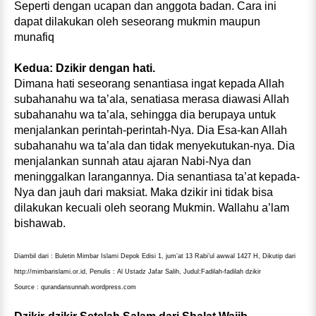
Seperti dengan ucapan dan anggota badan. Cara ini
dapat dilakukan oleh seseorang mukmin maupun
munafiq
Kedua: Dzikir dengan hati.
Dimana hati seseorang senantiasa ingat kepada Allah
subahanahu wa ta’ala, senatiasa merasa diawasi Allah
subahanahu wa ta’ala, sehingga dia berupaya untuk
menjalankan perintah-perintah-Nya. Dia Esa-kan Allah
subahanahu wa ta’ala dan tidak menyekutukan-nya. Dia
menjalankan sunnah atau ajaran Nabi-Nya dan
meninggalkan larangannya. Dia senantiasa ta’at kepada-
Nya dan jauh dari maksiat. Maka dzikir ini tidak bisa
dilakukan kecuali oleh seorang Mukmin. Wallahu a’lam
bishawab.
Diambil dari : Buletin Mimbar Islami Depok Edisi 1, jum’at 13 Rabi’ul awwal 1427 H, Dikutip dari
http://mimbarislami.or.id, Penulis : Al Ustadz Jafar Salih, Judul:Fadilah-fadilah dzikir
Source : qurandansunnah.wordpress.com