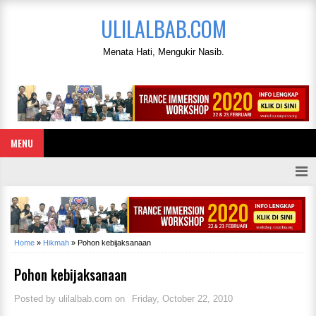
ULILALBAB.COM
Menata Hati, Mengukir Nasib.
MENU
Home
»
Hikmah
»
Pohon kebijaksanaan
Pohon kebijaksanaan
Posted by
ulilalbab.com
on
Friday, October 22, 2010