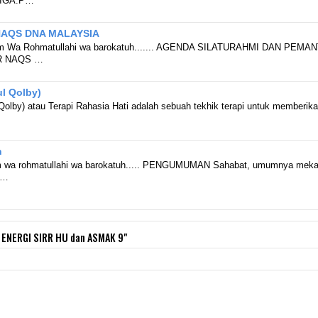
TIGA.P…
 NAQS DNA MALAYSIA
kum Wa Rohmatullahi wa barokatuh....... AGENDA SILATURAHMI DAN PE
R NAQS …
ul Qolby)
 Qolby) atau Terapi Rahasia Hati adalah sebuah tekhik terapi untuk memberikan 
n
m wa rohmatullahi wa barokatuh..... PENGUMUMAN Sahabat, umumnya meka
u…
ENERGI SIRR HU dan ASMAK 9"