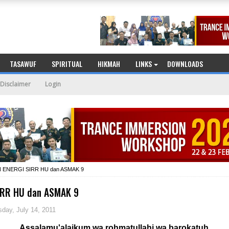
TASAWUF
SPIRITUAL
HIKMAH
LINKS
DOWNLOADS
Disclaimer
Login
ENERGI SIRR HU dan ASMAK 9
IRR HU dan ASMAK 9
sday, July 14, 2011
Assalamu'alaikum wa rohmatullahi wa barokatuh...