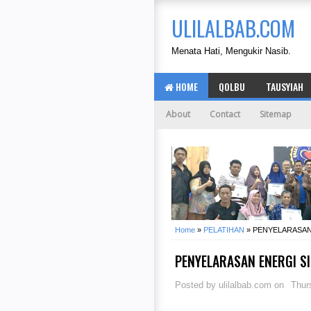
ULILALBAB.COM
Menata Hati, Mengukir Nasib.
HOME
QOLBU
TAUSYIAH
About
Contact
Sitemap
Home
»
PELATIHAN
»
PENYELARASAN 
PENYELARASAN ENERGI S
Posted by
ulilalbab.com
on
Thur