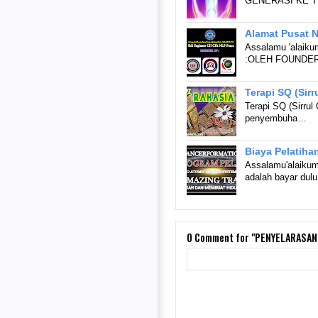
GENERASI KE 
Alamat Pusat
Assalamu 'alai
:OLEH FOUNDE
Terapi SQ (Sirr
Terapi SQ (Sirrul
penyembuha…
Biaya Pelatiha
Assalamu'alaiku
adalah bayar dul
0
Comment for "PENYELARASAN 