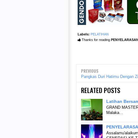
Labels:
PELATIHAN
Thanks for reading
PENYELARASAN 
PREVIOUS
Pangkas Duri Hatimu Dengan Zi
RELATED POSTS
Latihan Bersam
GRAND MASTER N
Malaka…
PENYELARASAN
Assalamu'alaik