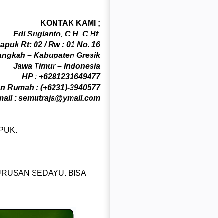
KONTAK KAMI ;
Edi Sugianto, C.H. C.Ht.
apuk Rt: 02 / Rw : 01 No. 16
ngkah – Kabupaten Gresik
Jawa Timur – Indonesia
HP : +6281231649477
on Rumah : (+6231)-3940577
ail : semutraja@ymail.com
PUK.
URUSAN SEDAYU. BISA