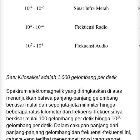
-4
-6
10
- 10
Sinar Infra Merah
1
4
-4
10
- 10
Frekuensi Radio
7
4
10
- 10
Frekuensi Audio
Satu Kilosaikel adalah 1.000 gelombang per detik
Spektrum elektromagnetik yang diringkaskan di atas
menunjukkan bahwa panjang-panjang gelombang
berkisar mulai dari seperjuta-juta milimiter hingga
beberapa ratus kilometer dan frekuensi-frekuensinya
20
berkisar mulai 100 gelombang per detik hingga 10
gelombang per detik. Dalam cakupan panjang dari
panjang-panjang gelombang dan frekuensi-frekuensi ini,
cahaya yang terlihat menenmpati porsi yang sangat