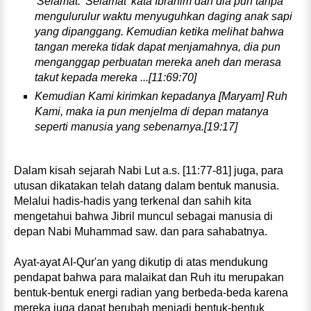
'Selamat.' Selamat' kata Ibrahim dan dia pun tanpa
mengulur­ulur waktu menyuguhkan daging anak sapi
yang dipanggang. Kemudian ketika melihat bahwa
tangan mereka tidak dapat menjamahnya, dia pun
menganggap perbuatan mereka aneh dan merasa
takut kepada mereka ...[11:69:70]
Kemudian Kami kirimkan kepadanya [Maryam] Ruh
Kami, maka ia pun menjelma di depan matanya
seperti manusia yang sebenarnya.[19:17]
Dalam kisah sejarah Nabi Lut a.s. [11:77-81] juga, para
utusan dikatakan telah datang dalam bentuk manusia.
Melalui hadis‑hadis yang terkenal dan sahih kita
mengetahui bahwa Jibril muncul sebagai manusia di
depan Nabi Muhammad saw. dan para sahabatnya.
Ayat‑ayat AI‑Qur'an yang dikutip di atas mendukung
pendapat bahwa para malaikat dan Ruh itu merupakan
bentuk‑bentuk energi radian yang berbeda‑beda karena
mereka juga dapat berubah menjadi bentuk‑bentuk