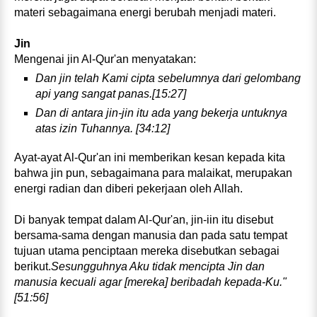
materi sebagaimana energi berubah menjadi materi.
Jin
Mengenai jin Al‑Qur'an menyatakan:
Dan jin telah Kami cipta sebelumnya dari gelombang
api yang sangat panas.[15:27]
Dan di antara jin‑jin itu ada yang bekerja untuknya
atas izin Tuhannya. [34:12]
Ayat‑ayat Al‑Qur'an ini memberikan kesan kepada kita
bahwa jin pun, sebagaimana para malaikat, merupakan
energi radian dan diberi pekerjaan oleh Allah.
Di banyak tempat dalam Al‑Qur'an, jin‑iin itu disebut
bersama‑sama dengan manusia dan pada satu tempat
tujuan utama penciptaan mereka disebutkan sebagai
berikut.
Sesungguhnya Aku tidak mencipta Jin dan
manusia kecuali agar [mereka] beribadah kepada‑Ku."
[51:56]