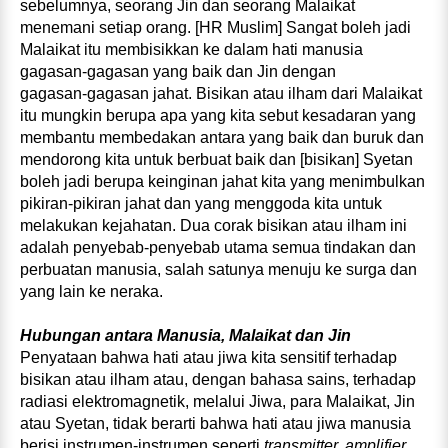
sebelumnya, seorang Jin dan seorang Malaikat
menemani setiap orang. [HR Muslim] Sangat boleh jadi
Malaikat itu membisikkan ke dalam hati manusia
gagasan‑gagasan yang baik dan Jin dengan
gagasan‑gagasan jahat. Bisikan atau ilham dari Malaikat
itu mungkin beru­pa apa yang kita sebut kesadaran yang
membantu mem­bedakan antara yang baik dan buruk dan
mendorong kita untuk berbuat baik dan [bisikan] Syetan
boleh jadi berupa keinginan jahat kita yang menimbulkan
pikiran‑pikiran jahat dan yang menggoda kita untuk
melakukan kejahatan. Dua corak bisikan atau ilham ini
adalah penyebab-­penyebab utama semua tindakan dan
perbuatan manusia, salah satunya menuju ke surga dan
yang lain ke neraka.
Hubungan antara Manusia, Malaikat dan Jin
Penyataan bahwa hati atau jiwa kita sensitif terhadap
bisikan atau ilham atau, dengan bahasa sains, terhadap
radiasi elektromagnetik, melalui Jiwa, para Malaikat, Jin
atau Syetan, tidak berarti bahwa hati atau jiwa manusia
berisi instrumen‑instrumen seperti
transmitter, amplifier,