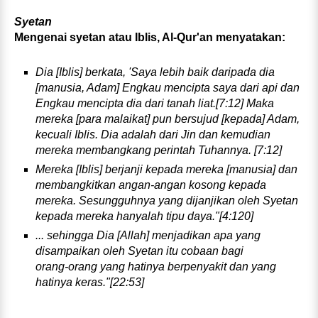
Syetan
Mengenai syetan atau Iblis, Al‑Qur'an menyatakan:
Dia [Iblis] berkata, 'Saya lebih baik daripada dia
[manusia, Adam] Engkau mencipta saya dari api dan
Engkau men­cipta dia dari tanah liat.[7:12] Maka
mereka [para malaikat] pun bersujud [kepada] Adam,
kecuali Iblis. Dia adalah dari Jin dan kemudian
mereka membangkang perintah Tuhannya. [7:12]
Mereka [Iblis] berjanji kepada mereka [manusia] dan
mem­bangkitkan angan‑angan kosong kepada
mereka. Sesung­guhnya yang dijanjikan oleh Syetan
kepada mereka hanyalah tipu daya."[4:120]
... sehingga Dia [Allah] menjadikan apa yang
disampaikan oleh Syetan itu cobaan bagi
orang‑orang yang hatinya berpenyakit dan yang
hatinya keras."[22:53]