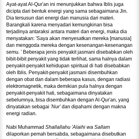
Ayat‑ayat Al‑Qur'an ini menunjukkan bahwa Iblis juga
dicipta dari bentuk energi yang sama sebagaimana Jin.
Dia tersusun dari energi dan manusia dari materi.
Barangkali karena menyadari kemungkinan bisa
terjadinya antaraksi antara materi dan energi, maka dia
menyatakan: 'Saya akan menyesatkan mereka [manusia]
dan menggoda mereka dengan kesenangan-­kesenangan
semu. ' Beberapa jenis penyakit jasmani disebabkan oleh
bibit‑bibit penyakit yang tidak terlihat, sama halnya dalam
penyakit-penyakit kehidupan spiritual di hati disebabkan
oleh Iblis. Penyakit‑penyakit jasmani disembuhkan
dengan obat dan dalam beberapa kasus, dengan radiasi
elektromagnetik, maka demikian pula halnya dengan
penyakit‑penyakit hati, sebagaimana dinyatakan
sebelumnya, bisa disembuhkan dengan Al‑Qur'an, yang
dinyatakan sebagai
'Nur'
dan dipahami dengan makna
energi radian.
Nabi Muhammad
Shallallahu 'Alaihi wa Sallam
dilaporkan pemah bersabda, sebagaimana disebutkan