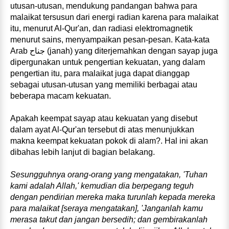
utusan-utusan, mendukung pandangan bahwa para
malaikat tersusun dari energi radian karena para malaikat
itu, menurut Al‑Qur'an, dan radiasi elektromagnetik
menurut sains, menyampaikan pesan‑pesan. Kata‑kata
Arab
جناح
(janah) yang diterjemahkan dengan sayap juga
dipergunakan untuk pengertian kekuatan, yang dalam
pengertian itu, para malaikat juga dapat dianggap
sebagai utusan‑utusan yang memiliki berbagai atau
beberapa macam kekuatan.
Apakah keempat sayap atau kekuatan yang disebut
dalam ayat Al‑Qur'an tersebut di atas menunjukkan
makna keempat kekuatan pokok di alam?. Hal ini akan
dibahas lebih lanjut di bagian belakang.
Sesungguhnya orang‑orang yang mengatakan, 'Tuhan
kami adalah Allah,' kemudian dia berpegang teguh
dengan pendirian mereka maka turunlah kepada mereka
para malaikat [seraya mengatakan], 'Janganlah kamu
merasa takut dan jangan bersedih; dan gembirakanlah