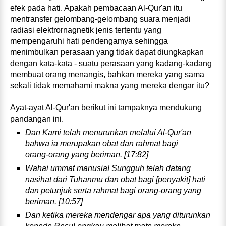
efek pada hati. Apakah pembacaan Al-­Qur'an itu
mentransfer gelombang‑gelombang suara menjadi
radiasi elektrornagnetik jenis tertentu yang
mempengaruhi hati pendengamya sehingga
menimbulkan perasaan yang tidak dapat diungkapkan
dengan kata‑kata ‑ suatu perasaan yang kadang‑kadang
membuat orang menangis, bahkan mereka yang sama
sekali tidak memahami makna yang mereka dengar itu?
Ayat‑ayat Al‑Qur'an berikut ini tampaknya mendukung
pandangan ini.
Dan Kami telah menurunkan melalui Al‑Qur'an
bahwa ia merupakan obat dan rahmat bagi
orang‑orang yang beriman. [17:82]
Wahai ummat manusia! Sungguh telah datang
nasihat dari Tuhanmu dan obat bagi [penyakit] hati
dan petunjuk serta rahmat bagi orang‑orang yang
beriman. [10:57]
Dan ketika mereka mendengar apa yang diturunkan