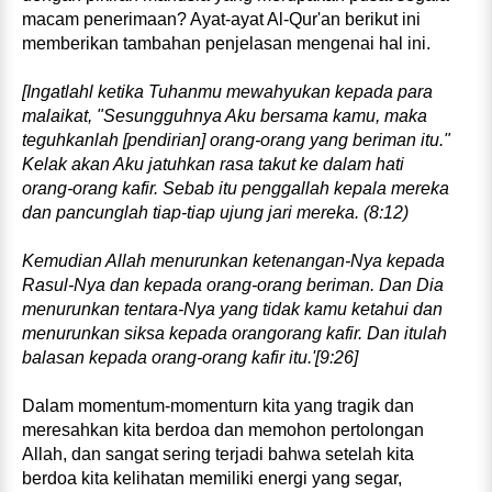
macam penerimaan? Ayat‑ayat Al‑Qur'an berikut ini
memberikan tambahan penjelasan mengenai hal ini.
[Ingatlahl ketika Tuhanmu mewahyukan kepada para
mala­ikat, "Sesungguhnya Aku bersama kamu, maka
teguhkanlah [pendirian] orang‑orang yang beriman itu."
Kelak akan Aku jatuhkan rasa takut ke dalam hati
orang‑orang kafir. Sebab itu penggallah kepala mereka
dan pancunglah tiap‑tiap ujung jari mereka. (8:12)
Kemudian Allah menurunkan ketenangan‑Nya kepada
Rasul‑Nya dan kepada orang‑orang beriman. Dan Dia
menurunkan tentara‑Nya yang tidak kamu ketahui dan
menurunkan siksa kepada orang­orang kafir. Dan itulah
balasan kepada orang‑orang kafir itu.'[9:26]
Dalam momentum‑momenturn kita yang tragik dan
meresahkan kita berdoa dan memohon pertolongan
Allah, dan sangat sering terjadi bahwa setelah kita
berdoa kita kelihatan memiliki energi yang segar,