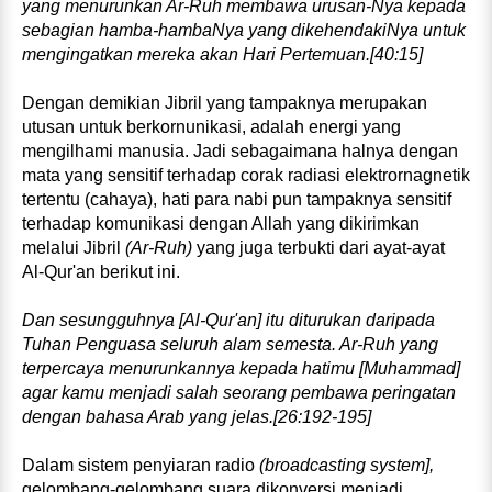
yang me­nurunkan Ar‑Ruh membawa urusan‑Nya kepada
sebagian hamba‑hambaNya yang dikehendakiNya untuk
mengi­ngatkan mereka akan Hari Pertemuan.[40:15]
Dengan demikian Jibril yang tampaknya merupakan
utusan untuk berkornunikasi, adalah energi yang
mengilhami manusia. Jadi sebagaimana halnya dengan
mata yang sensitif terhadap corak radiasi elektrornagnetik
tertentu (cahaya), hati para nabi pun tampaknya sensitif
terhadap komunikasi dengan Allah yang dikirimkan
melalui Jibril
(Ar‑Ruh)
yang juga terbukti dari ayat‑ayat
Al‑Qur'an berikut ini.
Dan sesungguhnya [Al‑Qur'an] itu diturukan daripada
Tuhan Penguasa seluruh alam semesta. Ar‑Ruh yang
terpercaya menurunkannya kepada hatimu [Muham­mad]
agar kamu menjadi salah seorang pembawa peringatan
dengan bahasa Arab yang jelas.[26:192-195]
Dalam sistem penyiaran radio
(broadcasting system],
gelombang‑gelombang suara dikonversi menjadi