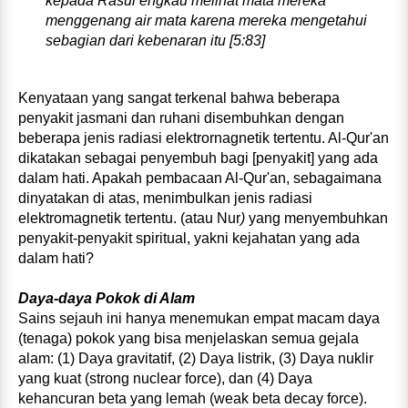
kepada Rasul engkau melihat mata mereka
menggenang air mata karena mereka mengetahui
sebagian dari kebenaran itu [5:83]
Kenyataan yang sangat terkenal bahwa beberapa
penyakit jasmani dan ruhani disembuhkan dengan
beberapa jenis radiasi elektrornagnetik tertentu. Al‑Qur'an
dikatakan sebagai penyembuh bagi [penyakit] yang ada
dalam hati. Apakah pembacaan Al‑Qur'an, sebagaimana
dinyatakan di atas, menimbulkan jenis radiasi
elektromagnetik tertentu. (atau Nur
)
yang menyembuhkan
penyakit-penyakit spiritual, yakni kejahatan yang ada
dalam hati?
Daya‑daya Pokok di Alam
Sains sejauh ini hanya menemukan empat macam daya
(tenaga) pokok yang bisa menjelaskan semua gejala
alam: (1) Daya gravitatif, (2) Daya listrik, (3) Daya nuklir
yang kuat (strong nuclear force), dan (4) Daya
kehancuran beta yang lemah (weak beta decay force).