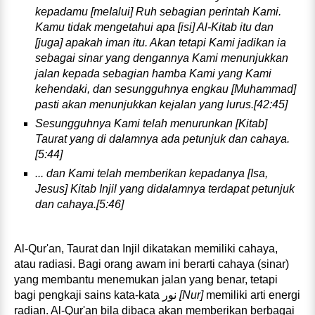
kepadamu [meIalui] Ruh sebagian perintah Kami.
Kamu tidak mengetahui apa [isi] Al-Kitab itu dan
[juga] apakah iman itu. Akan tetapi Kami jadikan ia
sebagai sinar yang dengannya Kami menunjukkan
jalan kepada sebagian hamba Kami yang Kami
kehendaki, dan sesungguhnya engkau [Muhammad]
pasti akan menunjukkan kejalan yang lurus.[42:45]
Sesungguhnya Kami telah menurunkan [Kitab]
Taurat yang di dalamnya ada petunjuk dan cahaya.
[5:44]
... dan Kami telah memberikan kepadanya [Isa,
Jesus] Kitab Injil yang didalamnya terdapat petunjuk
dan cahaya.[5:46]
Al‑Qur'an, Taurat dan Injil dikatakan memiliki cahaya,
atau radiasi. Bagi orang awam ini berarti cahaya (sinar)
yang membantu menemukan jalan yang benar, tetapi
bagi pengkaji sains kata‑kata
نور
[Nur]
memiliki arti energi
radian. Al‑Qur'an bila dibaca akan memberikan berbagai