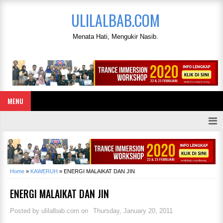
ULILALBAB.COM
Menata Hati, Mengukir Nasib.
MENU
Home
»
KAWERUH
»
ENERGI MALAIKAT DAN JIN
ENERGI MALAIKAT DAN JIN
Posted by
ulilalbab.com
on
Thursday, January 20, 2011