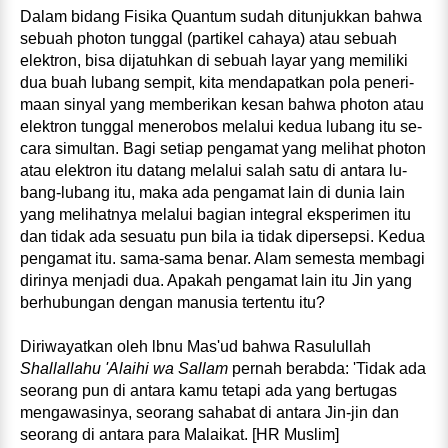
Dalam bidang Fisika Quantum sudah ditunjukkan bah­wa
sebuah photon tunggal (partikel cahaya) atau sebuah
elektron, bisa dijatuhkan di sebuah layar yang memiliki
dua buah lubang sempit, kita mendapatkan pola peneri­
maan sinyal yang memberikan kesan bahwa photon atau
elektron tunggal menerobos melalui kedua lubang itu se­
cara simultan. Bagi setiap pengamat yang melihat photon
atau elektron itu datang melalui salah satu di antara lu­
bang‑lubang itu, maka ada pengamat lain di dunia lain
yang melihatnya melalui bagian integral eksperimen itu
dan tidak ada sesuatu pun bila ia tidak dipersepsi. Kedua
pengamat itu. sama‑sama benar. Alam semesta membagi
dirinya menjadi dua. Apakah pengamat lain itu Jin yang
berhubungan dengan manusia tertentu itu?
Diriwayatkan oleh lbnu Mas'ud bahwa Rasulullah
Shallallahu 'Alaihi wa Sallam
pernah berabda: 'Tidak ada
seorang pun di antara kamu tetapi ada yang bertugas
mengawasinya, seorang sahabat di antara Jin‑jin dan
seorang di antara para Malaikat. [HR Muslim]