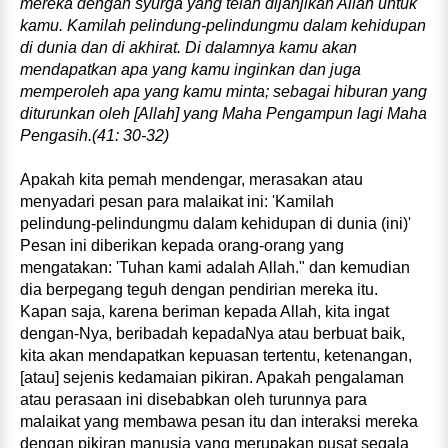
mereka dengan syurga yang telah dijanjikan Allah untuk
kamu. Kamilah pelindung‑pelindungmu dalam kehidupan
di dunia dan di akhirat. Di dalamnya kamu akan
mendapatkan apa yang kamu inginkan dan juga
memperoleh apa yang kamu minta; sebagai hiburan yang
diturunkan oleh [Allah] yang Maha Pengampun lagi Maha
Pengasih.(41: 30-32)
Apakah kita pemah mendengar, merasakan atau
menyadari pesan para malaikat ini: 'Kamilah
pelindung‑pelindungmu dalam kehidupan di dunia (ini)'
Pesan ini diberikan kepada orang‑orang yang
mengatakan: 'Tuhan kami adalah Allah." dan kemudian
dia berpegang teguh dengan pendirian mereka itu.
Kapan saja, karena beriman kepada Allah, kita ingat
dengan‑Nya, beribadah kepadaNya atau berbuat baik,
kita akan mendapatkan kepuasan tertentu, ketenangan,
[atau] sejenis kedamaian pikiran. Apakah pengalaman
atau perasaan ini disebabkan oleh turunnya para
malaikat yang membawa pesan itu dan interaksi mereka
dengan pikiran manusia yang merupakan pusat segala