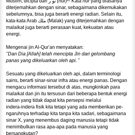
Muslim, dicipta dari
نو ر
(
nur)
Kata
nur
yang biasanya
diterjemahkan dengan sinar, sebagaimana dikemukakan
sebelumnya, bisa juga berarti energi radian. Selain itu,
kata‑kata Arab
ملك
(Malak) yang diterjemahkan dengan
malaikat juga berarti perasaan kuat, kekuatan atau
energi.
Mengenai jin Al‑Qur'an menyatakan:
"Dan Dia [Allah] telah mencipta Jin dari gelombang
panas yang dikeluarkan oleh api.
"
Sesuatu yang dikeluarkan oleh api, dalam terminologi
sains, berarti sinar‑sinar infra atau energi panas. Dengan
mengacu informasi tersebut di atas, mungkinkah para
malaikat dan jin itu tersusun dari beberapa ben­tuk energi
radian yang tidak dapat kita persepsi melalui
indera‑indera fisik kita tetapi yang ada memberikan pe­
ngaruhnya terhadap kita tanpa kita sadari, sebagaimana
sinar X, yang menembus daging manusia tetapi tidak
menimbulkan rasa apa‑apa pada manusia yang
bersangkutan?