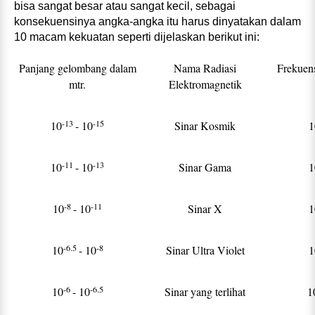
bisa sangat besar atau sangat kecil, sebagai
konsekuensinya angka‑angka itu harus dinyatakan dalam
10 macam kekuatan seperti dijelaskan berikut ini:
Panjang gelombang dalam
Nama Radiasi
Frekuens
mtr.
Elektromagnetik
-13
-15
10
- 10
Sinar Kosmik
1
-11
-13
10
- 10
Sinar Gama
1
-8
-11
10
- 10
Sinar X
1
-6.5
-8
10
- 10
Sinar Ultra Violet
1
-6
-6.5
10
- 10
Sinar yang terlihat
1