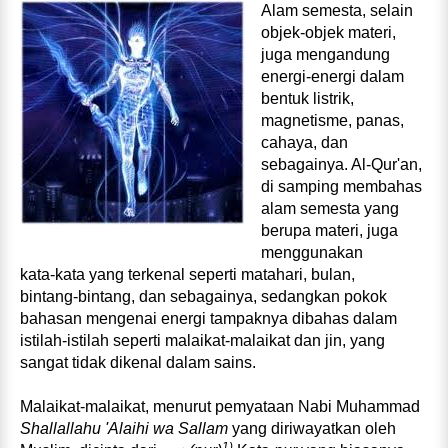
Alam semesta, selain
objek‑objek materi,
juga mengandung
energi‑energi dalam
bentuk listrik,
magnetisme, panas,
cahaya, dan
sebagainya. Al‑Qur'an,
di samping membahas
alam semesta yang
berupa materi, juga
menggunakan
kata‑kata yang terkenal seperti matahari, bulan,
bintang‑bintang, dan sebagainya, sedangkan pokok
bahasan mengenai energi tampaknya dibahas dalam
istilah‑istilah seperti malaikat‑malaikat dan jin, yang
sangat tidak dikenal dalam sains.
Malaikat‑malaikat, menurut pemyataan Nabi Muhammad
Shallallahu 'Alaihi wa Sallam
yang diriwayatkan oleh
1)