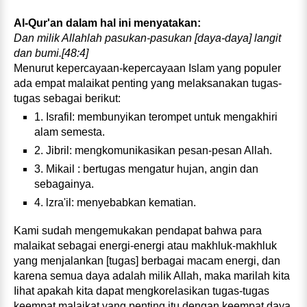
Al‑Qur'an dalam hal ini menyatakan:
Dan milik Allahlah pasukan‑pasukan [daya‑daya] langit
dan bumi.[48:4]
Menurut kepercayaan‑kepercayaan Islam yang populer
ada empat malaikat penting yang melaksanakan tugas-
tugas sebagai berikut:
1. IsrafiI: membunyikan terompet untuk mengakhiri
alam semesta.
2. Jibril: mengkomunikasikan pesan‑pesan Allah.
3. Mikail : bertugas mengatur hujan, angin dan
sebagainya.
4. lzra'il: menyebabkan kematian.
Kami sudah mengemukakan pendapat bahwa para
malaikat sebagai energi‑energi atau makhluk‑makhluk
yang menjalankan [tugas] berbagai macam energi, dan
karena semua daya adalah milik Allah, maka marilah kita
Iihat apakah kita dapat mengkorelasikan tugas‑tugas
keempat malaikat yang penting itu dengan keempat daya